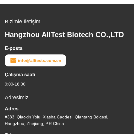
Bizimle İletişim
Hangzhou AllTest Biotech CO.,LTD
E-posta
info@alltests.com.cn
Çalışma saati
9:00-18:00
Adresimiz
Adres
#383, Qiaoxin Yolu, Xiasha Caddesi, Qiantang Bölgesi,
Hangzhou, Zhejiang, P.R.China