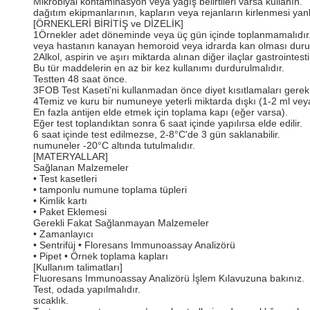
Mikrobiyal kontaminasyon veya yağış belirtileri varsa kullanın.
dağıtım ekipmanlarının, kapların veya rejanların kirlenmesi yanlı
[ÖRNEKLERİ BİRİTİŞ ve DİZELİK]
1Örnekler adet döneminde veya üç gün içinde toplanmamalıdır
veya hastanın kanayan hemoroid veya idrarda kan olması dur
2Alkol, aspirin ve aşırı miktarda alınan diğer ilaçlar gastrointesti
Bu tür maddelerin en az bir kez kullanımı durdurulmalıdır.
Testten 48 saat önce.
3FOB Test Kaseti'ni kullanmadan önce diyet kısıtlamaları gere
4Temiz ve kuru bir numuneye yeterli miktarda dışkı (1-2 ml veya
En fazla antijen elde etmek için toplama kapı (eğer varsa).
Eğer test toplandıktan sonra 6 saat içinde yapılırsa elde edilir.
6 saat içinde test edilmezse, 2-8°C'de 3 gün saklanabilir.
numuneler -20°C altında tutulmalıdır.
[MATERYALLAR]
Sağlanan Malzemeler
• Test kasetleri
• tamponlu numune toplama tüpleri
• Kimlik kartı
• Paket Eklemesi
Gerekli Fakat Sağlanmayan Malzemeler
• Zamanlayıcı
• Sentrifüj • Floresans Immunoassay Analizörü
• Pipet • Örnek toplama kapları
[Kullanım talimatları]
Fluoresans Immunoassay Analizörü İşlem Kılavuzuna bakınız.
Test, odada yapılmalıdır.
sıcaklık.