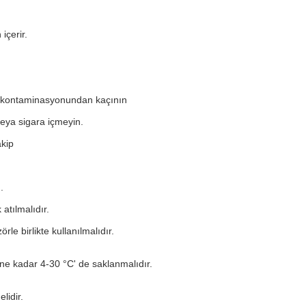
içerir.
z kontaminasyonundan kaçının
veya sigara içmeyin.
akip
.
atılmalıdır.
le birlikte kullanılmalıdır.
ine kadar 4-30 °C' de saklanmalıdır.
lidir.