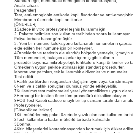
Standart eğri, numundaki hemoglobin konsantrasyonu,
Analiz cihazı
.
[reagentler]
Test, anti-emoglobin antikorla kaplı fluorforlar ve anti-emoglobin 
Membranın üzerinde kaplı antikorlar.
[ÖNERLER]
1Sadece in vitro profesyonel teşhis kullanımı için.
2. Pakette belirtilen son kullanım tarihinden sonra kullanmayın.
Foliya torbası hasar görmüştür.
3. Yeni bir numune koleksiyonu kullanarak numunelerin çapra
elde edilen her numune için bir konteyner.
4Örneklerin ve testlerin ele alındığı bölgede yemeyin, içmeyin 
Tüm numuneleri, bulaşıcı ajanlar içermiş gibi kullanın.
prosedür boyunca mikrobiyolojik tehlikelere karşı önlemler ve t
Örneklerin uygun şekilde atılması için standart prosedürler.
laboratuvar paltoları, tek kullanımlık eldivenler ve numuneler
Test edildi.
5Farklı partilerden reagansları değiştirmeyin veya karıştırmayın
6Nem ve sıcaklık sonuçları olumsuz yönde etkileyebilir.
7Kullanılmış test malzemeleri yerel yönetmeliklere uygun olarak 
8Herhangi bir testten önce tüm prosedürü dikkatlice okuyun.
9FOB Test Kaseti sadece onaylı bir tıp uzmanı tarafından analizör
Profesyoneller.
[Güvenlik ve istikrar]
1Kit, mühürlenmiş paket üzerinde yazılı olan son kullanım tarih
2Test, kullanılana kadar mühürlü torbada kalmalıdır.
3Donma.
4Kitin bileşenlerini kontaminasyondan korumak için dikkat edilme