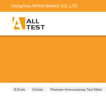
Hangzhou AllTest Biotech CO.,LTD
Evde
Ürünler
Floresan Immunoassay Test Kitleri