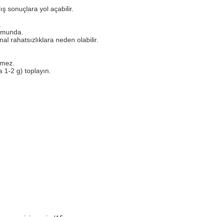
ş sonuçlara yol açabilir.
.
umunda.
nal rahatsızlıklara neden olabilir.
kmez.
 1-2 g) toplayın.