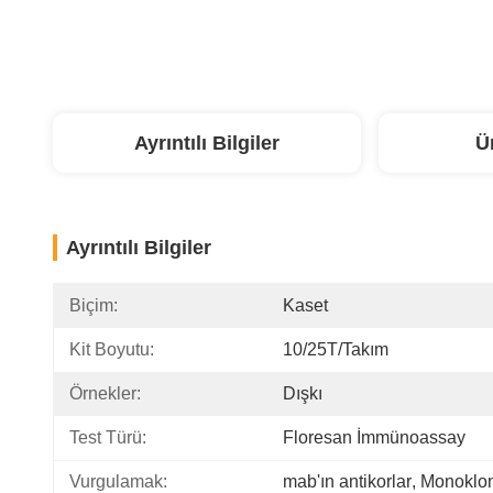
Ayrıntılı Bilgiler
Ü
Ayrıntılı Bilgiler
Biçim:
Kaset
Kit Boyutu:
10/25T/takım
Örnekler:
Dışkı
Test Türü:
Floresan İmmünoassay
Vurgulamak:
mab'ın antikorlar
, 
Monoklon