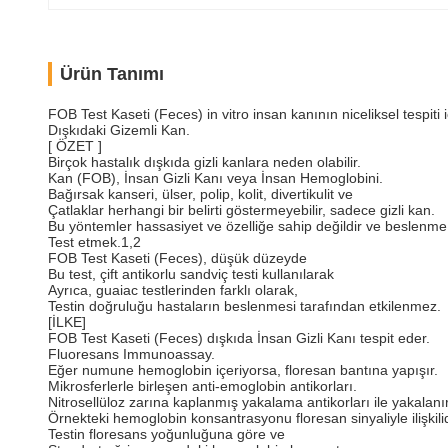
Ürün Tanımı
FOB Test Kaseti (Feces) in vitro insan kanının niceliksel tespiti i
Dışkıdaki Gizemli Kan.
[ ÖZET ]
Birçok hastalık dışkıda gizli kanlara neden olabilir.
Kan (FOB), İnsan Gizli Kanı veya İnsan Hemoglobini.
Bağırsak kanseri, ülser, polip, kolit, divertikulit ve
Çatlaklar herhangi bir belirti göstermeyebilir, sadece gizli kan.
Bu yöntemler hassasiyet ve özelliğe sahip değildir ve beslenme k
Test etmek.1,2
FOB Test Kaseti (Feces), düşük düzeyde
Bu test, çift antikorlu sandviç testi kullanılarak
Ayrıca, guaiac testlerinden farklı olarak,
Testin doğruluğu hastaların beslenmesi tarafından etkilenmez.
[İLKE]
FOB Test Kaseti (Feces) dışkıda İnsan Gizli Kanı tespit eder.
Fluoresans Immunoassay.
Eğer numune hemoglobin içeriyorsa, floresan bantına yapışır.
Mikrosferlerle birleşen anti-emoglobin antikorları.
Nitrosellüloz zarına kaplanmış yakalama antikorları ile yakalanır 
Örnekteki hemoglobin konsantrasyonu floresan sinyaliyle ilişkilid
Testin floresans yoğunluğuna göre ve