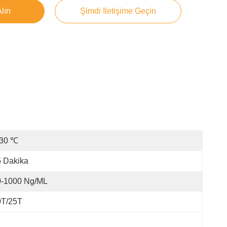
Alın
Şimdi Iletişime Geçin
-30 ℃
 Dakika
0-1000 Ng/mL
0T/25T