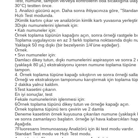
Test, numune, tampon ve/veya kontrollerin oda sıcaklığına ulaş
30°C) testten önce.
1. Analizci gücünü açın. Daha sonra ihtiyacınıza göre, "Standar
Hızlı Test modunda.
2Kimlik kartını çıkar ve analizörün kimlik kartı yuvasına yerleştir
3Dışkı numunelerini işlemek için:
• Katı numuneler için:
Örnek toplama tüpünün kapağını açın, sonra örneği rastgele bı
Toplama uygulayıcısı en az 3 farklı toplama noktasında dışkı 
Yaklaşık 50 mg dışkı (bir bezelyenin 1/4'üne eşdeğer).
Örnek.
• Sıvı numuneler için:
Damlacı dikey tutun, dışkı numunelerini aspirasyon ve sonra 2
(yaklaşık 80 μL) ekstraksiyonu içeren numune toplama tüpüne
tampon.
4. Örnek toplama tüpüne kapağı sıkıştırın ve sonra örneği salla
Örneği ve ekstraksiyon tamponunu karıştırmak için toplama tüpü
2 dakika yalnız kaldım.
5Test kasetini çıkarın.
En iyi sonuçlar, test
Fekale numunelerinin işlenmesi için:
6Örnek toplama tüpünü dikey tutun ve örneğe kapağı açın.
Örnek toplama tüpünü ters çevirin ve 2 damla
Deneme kasetinin örnek kuyusuna çıkarılan numune (yaklaşık 
ve sonra zamanlayıcı başlatın. örneğe iyi hava kabarcıkları ha
Aşağıda.
7Fluoresans Immunoassay Analizörü için iki test modu vardır.
Standart Test modu ve Hızlı Test modu.