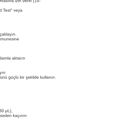
masına izin verin (15-
d Test" veya
.
çaklayın.
numunesine
 damla aktarın
yın.
nü güçlü bir şekilde kullanın.
80 μL),
pseden kaçının.