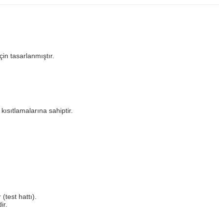
çin tasarlanmıştır.
ısıtlamalarına sahiptir.
(test hattı).
ir.