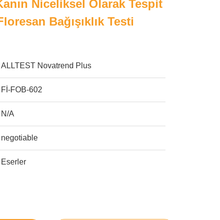
Kanın Niceliksel Olarak Tespit
Floresan Bağışıklık Testi
ALLTEST Novatrend Plus
Fİ-FOB-602
N/A
negotiable
Eserler