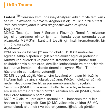
Ürün Tanımı
TM
Fiatest
floresan Immunoassay Analyzer kullanımıyla tam kan /
serum / plazmada
micro2
mikroglobulin ölçümü için hızlı bir test.
Yalnızca profesyonel in vitro diagnostik kullanım içindir.
Uygulama:
M2MG Testi (tam kan / Serum / Plazma), Renal fonksiyonun
teşhisine yardımcı olmak için tam kanda veya serumda veya
plazmada M2MG'nin kantitatif tespiti için hızlı kromatografik bir
immünoassaydır.
Açıklama:
B2M olarak da bilinen β2 mikroglobulin, 11.8 kD moleküler
ağırlığa sahip nispeten küçük bir moleküler ağırlıklı proteindir.
Kırmızı kan hücreleri ve plasental trofoblastlar dışındaki tüm
çekirdeklenmiş hücrelerde, özellikle lenfositlerde ve monositlerde
bulunur ve immün tepkisinde önemli rol oynar. Efekt. Tümör
hücrelerinin sentezleme yeteneği
β2-MG de çok güçlü. Ağır zincire kovalent olmayan bir bağ ile
HLA'nın hafif bir zinciri olarak bağlanır. Küçük moleküler ağırlığı
nedeniyle, glomerüler filtrasyon membranından geçebilir.
Süzülmüş β2-MG, proksimal tübüllerde neredeyse tamamen
emilir ve emme oranı% 99.92'dir. Yeniden emilen β2-MG, renal
tübüllerde tamamen parçalanır.
MG2-MG ölçümü proksimal sarmal tübül hasarının tanısı için
hassas bir göstergedir. Kan β2-MG yükselmiş ve idrar β2-MG,
temel olarak akut nefrit ve böbrek yetmezliğinde sık görülen