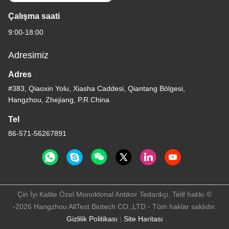
Çalışma saati
9:00-18:00
Adresimiz
Adres
#383, Qiaoxin Yolu, Xiasha Caddesi, Qiantang Bölgesi,
Hangzhou, Zhejiang, P.R.China
Tel
86-571-56267891
Çin İyi Kalite Özel Monoklonal Antikor Tedarikçi. Telif hakkı ©
-2026 Hangzhou AllTest Biotech CO.,LTD - Tüm haklar saklıdır.
Gizlilik Politikası
|
Site Haritası