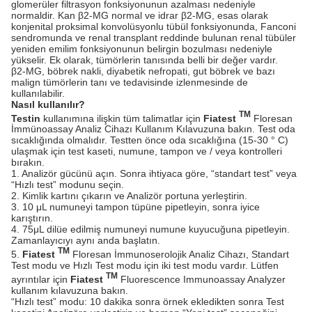
glomerüler filtrasyon fonksiyonunun azalması nedeniyle
normaldir. Kan β2-MG normal ve idrar β2-MG, esas olarak
konjenital proksimal konvolüsyonlu tübül fonksiyonunda, Fanconi
sendromunda ve renal transplant reddinde bulunan renal tübüler
yeniden emilim fonksiyonunun belirgin bozulması nedeniyle
yükselir. Ek olarak, tümörlerin tanısında belli bir değer vardır.
β2-MG, böbrek nakli, diyabetik nefropati, gut böbrek ve bazı
malign tümörlerin tanı ve tedavisinde izlenmesinde de
kullanılabilir.
Nasıl kullanılır?
TM
Testin
kullanımına ilişkin tüm talimatlar için
Fiatest
Floresan
İmmünoassay Analiz Cihazı Kullanım Kılavuzuna bakın. Test oda
sıcaklığında olmalıdır. Testten önce oda sıcaklığına (15-30 ° C)
ulaşmak için test kaseti, numune, tampon ve / veya kontrolleri
bırakın.
1. Analizör gücünü açın. Sonra ihtiyaca göre, “standart test” veya
“Hızlı test” modunu seçin.
2. Kimlik kartını çıkarın ve Analizör portuna yerleştirin.
3. 10 μL numuneyi tampon tüpüne pipetleyin, sonra iyice
karıştırın.
4. 75μL dilüe edilmiş numuneyi numune kuyucuğuna pipetleyin.
Zamanlayıcıyı aynı anda başlatın.
TM
5.
Fiatest
Floresan İmmunoserolojik Analiz Cihazı, Standart
Test modu ve Hızlı Test modu için iki test modu vardır. Lütfen
TM
ayrıntılar için
Fiatest
Fluorescence Immunoassay Analyzer
kullanım kılavuzuna bakın.
“Hızlı test” modu: 10 dakika sonra örnek ekledikten sonra Test