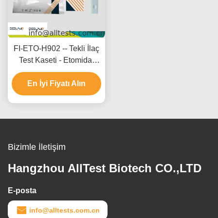
FI-ETO-H902 -- Tekli İlaç
Test Kaseti - Etomidat
(ETO)(Saç)
En İyi Fiyatı Alın
Bizimle İletişim
Hangzhou AllTest Biotech CO.,LTD
E-posta
info@alltests.com.cn