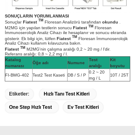
SONUÇLARIN YORUMLANMASI
TM
Sonuçlar
Fiatest
Floresan Analizörü tarafından
okundu
.
TM
M2MG için yapılan testlerin sonucu
Fiatest
Floresan
İmmunoserolojik Analiz Cihazı ile hesaplanır ve sonucu ekranda
TM
gösterir. Ek bilgi için, lütfen
Fiatest
Floresan İmmunoserolojik
Analiz Cihazı kullanım kılavuzuna bakın.
TM
Fiatest
M2MG'nin çalışma aralığı 0,2 ~ 20 mg / l'dir.
Referans aralığı: 0,8 ~ 2,2 mg / l.
Katalog
Test
Kit
Öğe adı
Numune
numarası
aralığı
boyutu
0.2 ~ 20
FI-BMG-402
Test2 Test Kaseti
DB / S / P
10T / 25T
mg / L
Etiketler:
Hızlı Tanı Test Kitleri
One Step Hızlı Test
Ev Test Kitleri