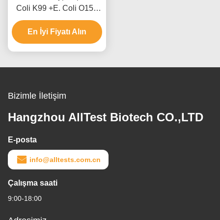
Coli K99 +E. Coli O157
Antijen Kombinasyon
Hızlı Test Kaseti (Dışkı)
En İyi Fiyatı Alın
Bizimle İletişim
Hangzhou AllTest Biotech CO.,LTD
E-posta
info@alltests.com.cn
Çalışma saati
9:00-18:00