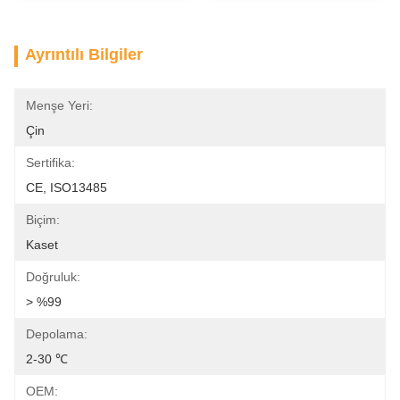
Ayrıntılı Bilgiler
Menşe Yeri:
Çin
Sertifika:
CE, ISO13485
Biçim:
Kaset
Doğruluk:
> %99
Depolama:
2-30 ℃
OEM: