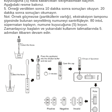
kuyucuğuna (S) hava kabarcıkları sıkışmasından kaçının.
Aşağıdaki resme bakınız.
5. Örneği verdikten sonra 10 dakika sonra sonuçları okuyun. 20
dakika sonra sonuçları okumayın.
Not: Örnek göçmezse (partiküllerin varlığı), ekstraksiyon tamponu
şişesinde bulunan seyreltilmiş numuneyi santrifüjleyin. 80 intoL
süpernatan toplayın, numune kuyucuğuna (S) koyun.
Zamanlayıcıyı başlatın ve yukarıdaki kullanım talimatlarında 5.
adımdan itibaren devam edin.