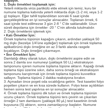
sağlayın.
1. Dışkı örnekleri toplamak için:
Yeterli miktarda virüs partikülü elde etmek için temiz, kuru bir
numune toplama kabında yeterli miktarda dışkı (1-2 mL veya 1-2
g) toplayın. Eğer tahlil toplandıktan sonraki 6 saat içinde
gerçekleştirilirse en iyi sonuçlar alınacaktır. Toplanan örnek, 6
saat içinde test edilmezse 3 gün 2-8 ° C'de saklanabilir. Uzun
süreli depolama için örnekler -20 ° C'nin altında tutulmalıdır.
2. Dışkı örneklerini işlemek için:
• Katı Örnekler İçin:
Örnek toplama tüpünün kapağını çıkarın, ardından yaklaşık 50
mg dışkı (bezelye 1/4'üne eşdeğer) toplamak için örnek toplama
aplikatörünü dışkı örneğine en az 3 farklı alanda rasgele
bıçaklayın. Dışkı örneğini çıkarmayın.
• Sıvı Örnekleri İçin:
Damlalığı dikey olarak tutun, dışkı örneklerini aspire edin ve
sonra 2 damla sıvı numuneyi (yaklaşık 50 LL) ekstraksiyon
tamponunu içeren numune toplama tüpüne aktarın. Kapağı örnek
toplama tüpü üzerine sıkın, daha sonra örneği ve ekstraksiyon
tamponunu karıştırmak için örnek toplama tüpünü kuvvetlice
sallayın. Toplama tüpünü 2 dakika reaksiyona bırakın.
3. Açmadan önce poşeti oda sıcaklığına getirin. Test kasetini folyo
poşetten çıkarın ve en kısa sürede kullanın. Folyo kese açıldıktan
hemen sonra test yapılırsa en iyi sonuçlar alınacaktır.
4. Örnek toplama tüpünü dik tutun ve örnek toplama tüpünün
ucunu çıkarın. Örnek toplama tüpünü ters çevirin ve çıkarılan
örneğin 2 tam damlasını (yaklaşık 80 μL) test kasetinin örnek
kuyusuna (S) aktarın, sonra zamanlayıcıyı başlatın. Numune