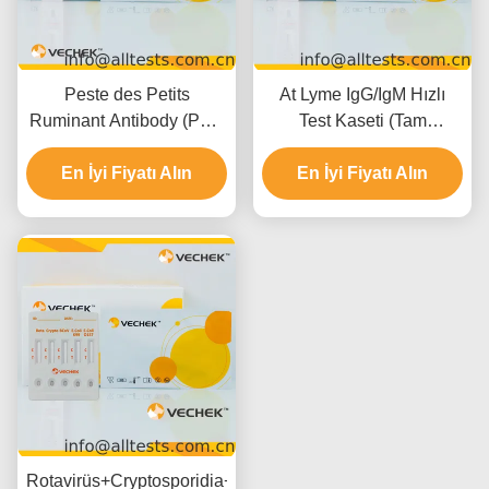
Peste des Petits
At Lyme IgG/IgM Hızlı
Ruminant Antibody (PPR
Test Kaseti (Tam
Ab) Hızlı Test Kaseti (Tam
Kan/Serum/Plazma)
Kan/Serum/Plazma)
En İyi Fiyatı Alın
En İyi Fiyatı Alın
Rotavirüs+Cryptosporidia+Koronavirüs+E.