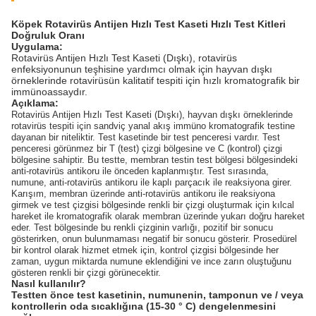
Köpek Rotavirüs Antijen Hızlı Test Kaseti Hızlı Test Kitleri
Doğruluk Oranı
Uygulama:
Rotavirüs Antijen Hızlı Test Kaseti (Dışkı), rotavirüs
enfeksiyonunun teşhisine yardımcı olmak için hayvan dışkı
örneklerinde rotavirüsün kalitatif tespiti için hızlı kromatografik bir
immünoassaydır.
Açıklama:
Rotavirüs Antijen Hızlı Test Kaseti (Dışkı), hayvan dışkı örneklerinde
rotavirüs tespiti için sandviç yanal akış immüno kromatografik testine
dayanan bir niteliktir.
Test kasetinde bir test penceresi vardır.
Test
penceresi görünmez bir T (test) çizgi bölgesine ve C (kontrol) çizgi
bölgesine sahiptir.
Bu testte, membran testin test bölgesi bölgesindeki
anti-rotavirüs antikoru ile önceden kaplanmıştır.
Test sırasında,
numune, anti-rotavirüs antikoru ile kaplı parçacık ile reaksiyona girer.
Karışım, membran üzerinde anti-rotavirüs antikoru ile reaksiyona
girmek ve test çizgisi bölgesinde renkli bir çizgi oluşturmak için kılcal
hareket ile kromatografik olarak membran üzerinde yukarı doğru hareket
eder.
Test bölgesinde bu renkli çizginin varlığı, pozitif bir sonucu
gösterirken, onun bulunmaması negatif bir sonucu gösterir.
Prosedürel
bir kontrol olarak hizmet etmek için, kontrol çizgisi bölgesinde her
zaman, uygun miktarda numune eklendiğini ve ince zarın oluştuğunu
gösteren renkli bir çizgi görünecektir.
Nasıl kullanılır?
Testten önce test kasetinin, numunenin, tamponun ve / veya
kontrollerin oda sıcaklığına (15-30 ° C) dengelenmesini