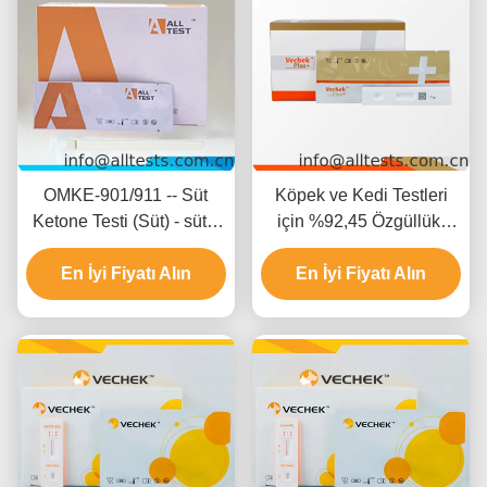
OMKE-901/911 -- Süt
Köpek ve Kedi Testleri
Ketone Testi (Süt) - sütte
için %92,45 Özgüllük,
keton tespiti için
%93,58 Doğruluk ve
En İyi Fiyatı Alın
%94,64 Hassasiyete
En İyi Fiyatı Alın
Sahip SDMA Test Kaseti
Veteriner Hızlı Test Kiti