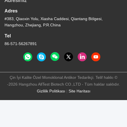
Adresimiz
Adres
#383, Qiaoxin Yolu, Xiasha Caddesi, Qiantang Bölgesi,
Hangzhou, Zhejiang, P.R.China
Tel
86-571-56267891
Çin İyi Kalite Özel Monoklonal Antikor Tedarikçi. Telif hakkı ©
-2026 Hangzhou AllTest Biotech CO.,LTD - Tüm haklar saklıdır.
Gizlilik Politikası
|
Site Haritası