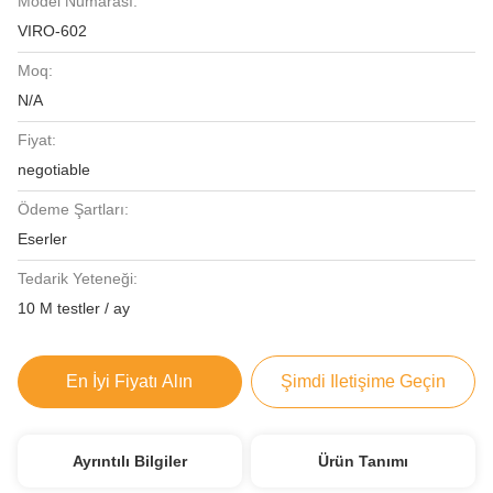
Model Numarası:
VIRO-602
Moq:
N/A
Fiyat:
negotiable
Ödeme Şartları:
Eserler
Tedarik Yeteneği:
10 M testler / ay
En İyi Fiyatı Alın
Şimdi Iletişime Geçin
Ayrıntılı Bilgiler
Ürün Tanımı