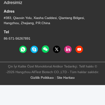
Adresimiz
Adres
#383, Qiaoxin Yolu, Xiasha Caddesi, Qiantang Bölgesi,
Hangzhou, Zhejiang, P.R.China
Tel
86-571-56267891
Çin İyi Kalite Özel Monoklonal Antikor Tedarikçi. Telif hakkı ©
-2026 Hangzhou AllTest Biotech CO.,LTD - Tüm haklar saklıdır.
Gizlilik Politikası
|
Site Haritası