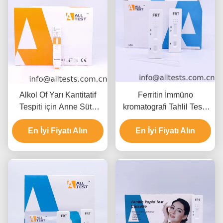
Alkol Of Yarı Kantitatif
Ferritin İmmüno
Tespiti için Anne Sütü
kromatografi Tahlil Testi,
Alkol Hızlı Test Paneli
Yüksek Kapitone ile Hızlı
En İyi Fiyatı Alın
İmmunoassay Testi
En İyi Fiyatı Alın