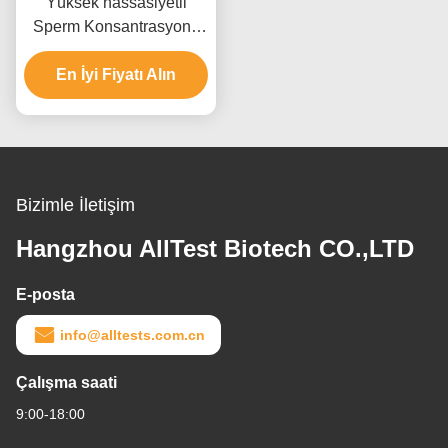
Yüksek hassasiyetli
Sperm Konsantrasyonu
Hızlı Test Kaseti
En İyi Fiyatı Alın
Güvenliği
Bizimle İletişim
Hangzhou AllTest Biotech CO.,LTD
E-posta
info@alltests.com.cn
Çalışma saati
9:00-18:00