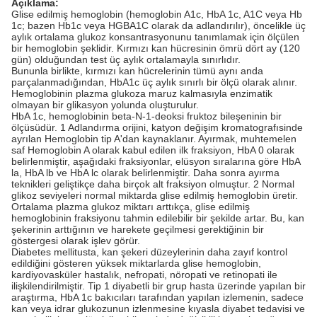
Açıklama:
Glise edilmiş hemoglobin (hemoglobin A1c, HbA 1c, A1C veya Hb
1c; bazen Hb1c veya HGBA1C olarak da adlandırılır), öncelikle üç
aylık ortalama glukoz konsantrasyonunu tanımlamak için ölçülen
bir hemoglobin şeklidir. Kırmızı kan hücresinin ömrü dört ay (120
gün) olduğundan test üç aylık ortalamayla sınırlıdır.
Bununla birlikte, kırmızı kan hücrelerinin tümü aynı anda
parçalanmadığından, HbA1c üç aylık sınırlı bir ölçü olarak alınır.
Hemoglobinin plazma glukoza maruz kalmasıyla enzimatik
olmayan bir glikasyon yolunda oluşturulur.
HbA 1c, hemoglobinin beta-N-1-deoksi fruktoz bileşeninin bir
ölçüsüdür. 1 Adlandırma orijini, katyon değişim kromatografısinde
ayrılan Hemoglobin tip A'dan kaynaklanır. Ayırmak, muhtemelen
saf Hemoglobin A olarak kabul edilen ilk fraksiyon, HbA 0 olarak
belirlenmiştir, aşağıdaki fraksiyonlar, elüsyon sıralarına göre HbA
la, HbA lb ve HbA lc olarak belirlenmiştir. Daha sonra ayırma
teknikleri geliştikçe daha birçok alt fraksiyon olmuştur. 2 Normal
glikoz seviyeleri normal miktarda glise edilmiş hemoglobin üretir.
Ortalama plazma glukoz miktarı arttıkça, glise edilmiş
hemoglobinin fraksiyonu tahmin edilebilir bir şekilde artar. Bu, kan
şekerinin arttığının ve harekete geçilmesi gerektiğinin bir
göstergesi olarak işlev görür.
Diabetes mellitusta, kan şekeri düzeylerinin daha zayıf kontrol
edildiğini gösteren yüksek miktarlarda glise hemoglobin,
kardiyovasküler hastalık, nefropati, nöropati ve retinopati ile
ilişkilendirilmiştir. Tip 1 diyabetli bir grup hasta üzerinde yapılan bir
araştırma, HbA 1c bakıcıları tarafından yapılan izlemenin, sadece
kan veya idrar glukozunun izlenmesine kıyasla diyabet tedavisi ve