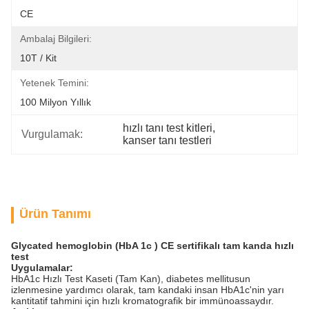
CE
Ambalaj Bilgileri:
10T / Kit
Yetenek Temini:
100 Milyon Yıllık
hızlı tanı test kitleri
, 
Vurgulamak:
kanser tanı testleri
Ürün Tanımı
Glycated hemoglobin (HbA 1c
)
CE sertifikalı tam kanda hızlı
test
Uygulamalar:
HbA1c Hızlı Test Kaseti (Tam Kan), diabetes mellitusun
izlenmesine yardımcı olarak, tam kandaki insan HbA1c'nin yarı
kantitatif tahmini için hızlı kromatografik bir immünoassaydır.