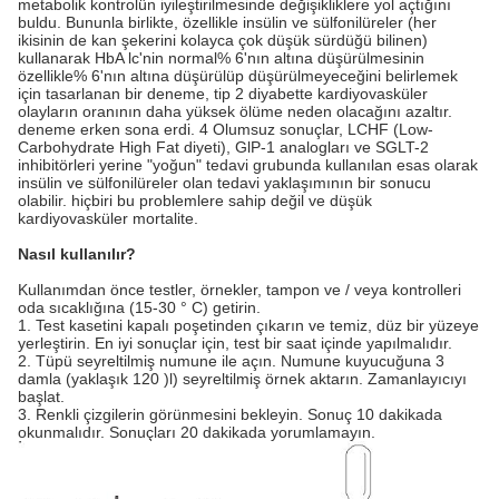
metabolik kontrolün iyileştirilmesinde değişikliklere yol açtığını
buldu. Bununla birlikte, özellikle insülin ve sülfonilüreler (her
ikisinin de kan şekerini kolayca çok düşük sürdüğü bilinen)
kullanarak HbA lc'nin normal% 6'nın altına düşürülmesinin
özellikle% 6'nın altına düşürülüp düşürülmeyeceğini belirlemek
için tasarlanan bir deneme, tip 2 diyabette kardiyovasküler
olayların oranının daha yüksek ölüme neden olacağını azaltır.
deneme erken sona erdi. 4 Olumsuz sonuçlar, LCHF (Low-
Carbohydrate High Fat diyeti), GlP-1 analogları ve SGLT-2
inhibitörleri yerine "yoğun" tedavi grubunda kullanılan esas olarak
insülin ve sülfonilüreler olan tedavi yaklaşımının bir sonucu
olabilir. hiçbiri bu problemlere sahip değil ve düşük
kardiyovasküler mortalite.
Nasıl kullanılır?
Kullanımdan önce testler, örnekler, tampon ve / veya kontrolleri
oda sıcaklığına (15-30 ° C) getirin.
1. Test kasetini kapalı poşetinden çıkarın ve temiz, düz bir yüzeye
yerleştirin. En iyi sonuçlar için, test bir saat içinde yapılmalıdır.
2. Tüpü seyreltilmiş numune ile açın. Numune kuyucuğuna 3
damla (yaklaşık 120 )l) seyreltilmiş örnek aktarın. Zamanlayıcıyı
başlat.
3. Renkli çizgilerin görünmesini bekleyin. Sonuç 10 dakikada
okunmalıdır. Sonuçları 20 dakikada yorumlamayın.